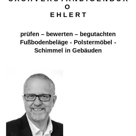
O
E H L E R T
prüfen – bewerten – begutachten
Fußbodenbeläge - Polstermöbel -
Schimmel in Gebäuden