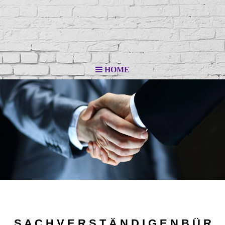
HOME
S A C H V E R S T Ä N D I G E N B Ü R